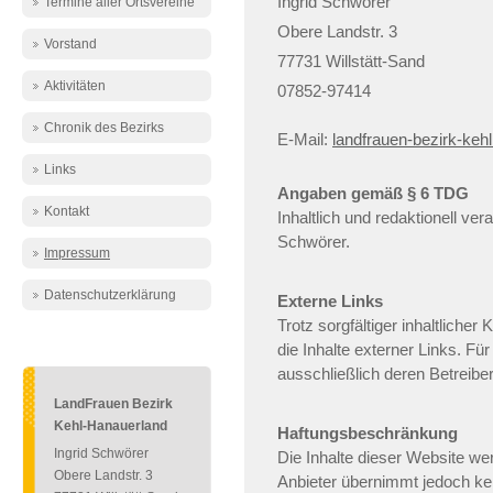
Ingrid Schwörer
Termine aller Ortsvereine
Obere Landstr. 3
Vorstand
77731 Willstätt-Sand
Aktivitäten
07852-97414
Chronik des Bezirks
E-Mail:
landfrauen-bezirk-keh
Links
Angaben gemäß § 6 TDG
Kontakt
Inhaltlich und redaktionell vera
Schwörer.
Impressum
Datenschutzerklärung
Externe Links
Trotz sorgfältiger inhaltlicher
die Inhalte externer Links. Für
ausschließlich deren Betreiber
LandFrauen Bezirk
Kehl-Hanauerland
Haftungsbeschränkung
Ingrid Schwörer
Die Inhalte dieser Website wer
Obere Landstr. 3
Anbieter übernimmt jedoch kei